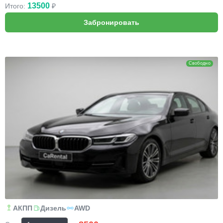
13500
Итого:
₽
BMW 5
Свободно
АКПП
Дизель
AWD