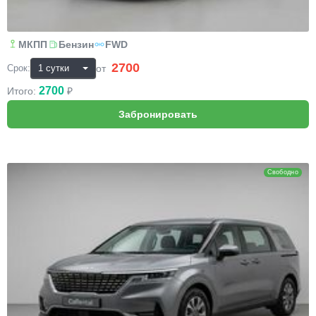
МКПП
Бензин
FWD
2700
₽
от
Срок:
2700
Итого:
₽
KIA Carnival
Свободно