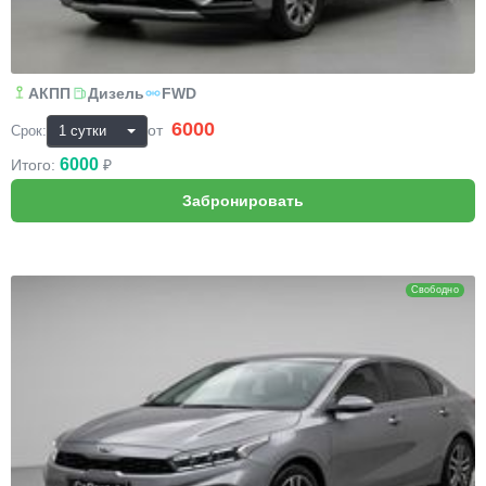
АКПП
Дизель
FWD
6000
₽
от
Срок:
6000
Итого:
₽
KIA Cerato
Свободно