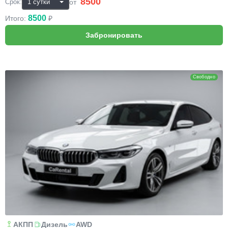
8500
₽
от
Срок:
8500
Итого:
₽
BMW 6
Свободно
АКПП
Дизель
AWD