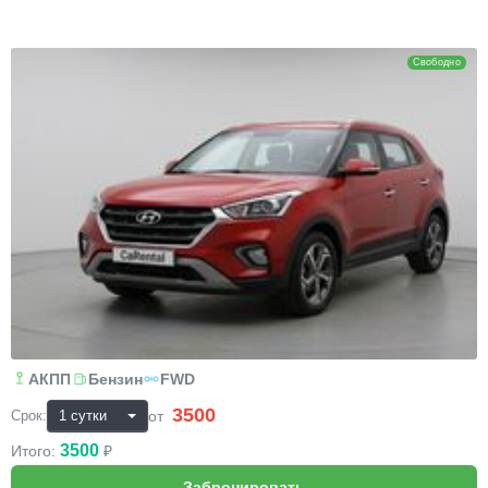
Hyundai Creta
Свободно
АКПП
Бензин
FWD
3500
₽
от
Срок:
3500
Итого:
₽