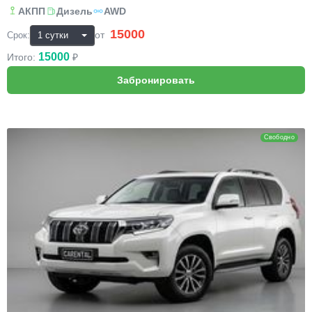
АКПП
Дизель
AWD
15000
₽
от
Срок:
15000
Итого:
₽
Toyota Land Cruiser Prado
Свободно