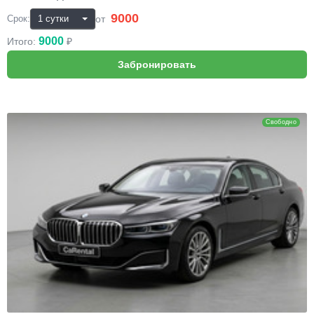
9000
₽
от
Срок:
9000
Итого:
₽
BMW 7
Свободно