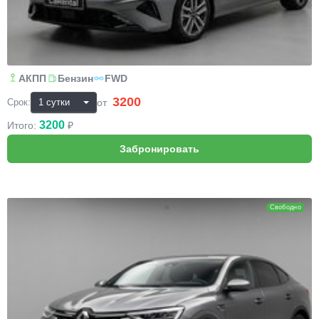
АКПП
Бензин
FWD
3200
₽
от
Срок:
3200
Итого:
₽
Renault Arkana
Свободно