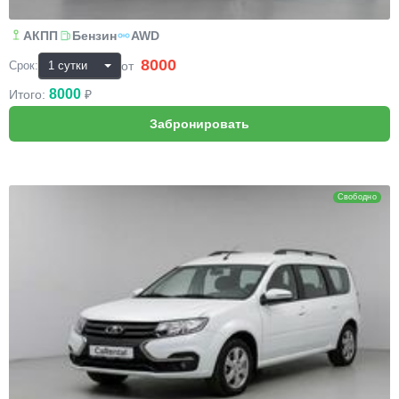
АКПП
Бензин
AWD
8000
₽
от
Срок:
8000
Итого:
₽
Lada Largus
Свободно