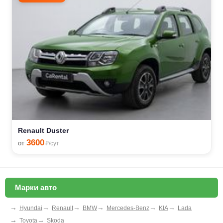
Renault Duster
3600
от
₽/сут
Марки авто
→
→
→
→
→
→
Hyundai
Renault
BMW
Mercedes-Benz
KIA
Lada
→
→
Toyota
Skoda