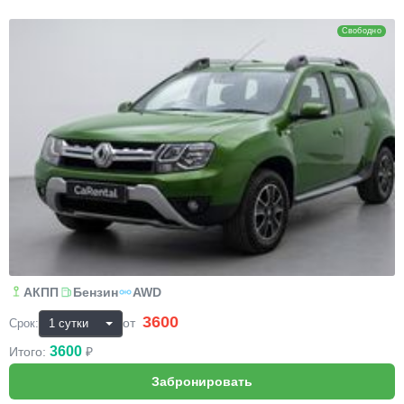
Renault Duster
Свободно
АКПП
Бензин
AWD
3600
₽
от
Срок:
3600
Итого:
₽