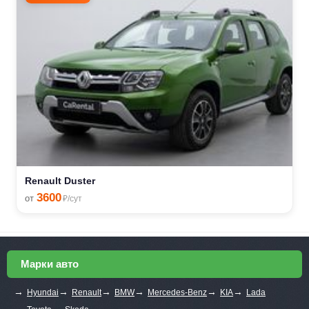
Renault Duster
3600
от
₽/сут
Марки авто
→
→
→
→
→
→
Hyundai
Renault
BMW
Mercedes-Benz
KIA
Lada
→
→