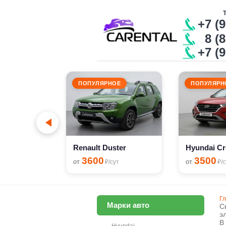
+7 (
8 (8
+7 (
ПОПУЛЯРНОЕ
ПОПУЛЯРН
Renault Sandero Stepway
сут
Renault Duster
Hyundai Cr
3600
3500
от
от
₽/сут
₽/с
Г
Марки авто
С
э
В
→
Hyundai