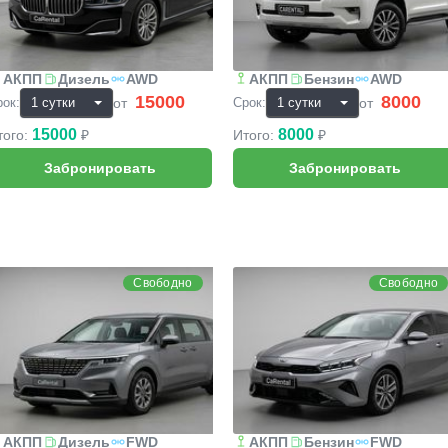
АКПП
Дизель
AWD
АКПП
Бензин
AWD
15000
8000
₽
₽
от
от
рок:
Срок:
15000
8000
того:
₽
Итого:
₽
IA Carnival
KIA Cerato
Свободно
Свободно
АКПП
Дизель
FWD
АКПП
Бензин
FWD