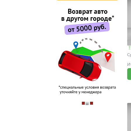
С
И
B