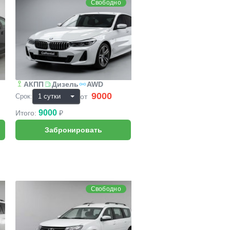
Свободно
АКПП
Дизель
AWD
9000
₽
от
Срок:
9000
Итого:
₽
Lada Largus
Свободно