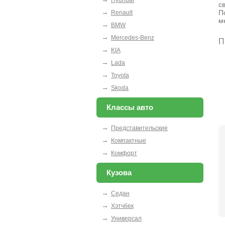
с
→
П
Renault
м
→
BMW
→
Mercedes-Benz
П
→
KIA
→
Lada
→
Toyota
→
Skoda
Классы авто
→
Представительские
→
Компактные
→
Комфорт
Кузова
→
Седан
→
Хэтчбек
→
Универсал