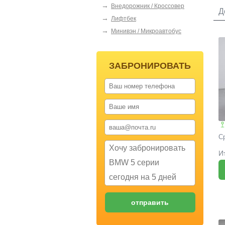
→
Внедорожник / Кроссовер
Д
→
Лифтбек
R
→
Минивэн / Микроавтобус
ЗАБРОНИРОВАТЬ
С
И
M