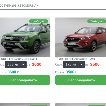
оступные автомобили
enault Duster
Hyundai Creta
Свободно
Свободно
АКПП
Бензин
AWD
АКПП
Бензин
FWD
3600
3500
₽
₽
от
от
рок:
Срок:
3600
3500
того:
₽
Итого:
₽
ercedes-Benz GLC
BMW 5