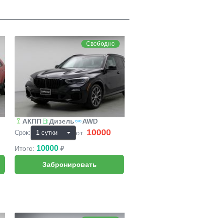
BMW X5
Свободно
АКПП
Дизель
AWD
10000
₽
от
Срок:
10000
Итого:
₽
BMW 6