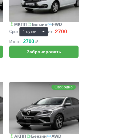
МКПП
Бензин
FWD
2700
₽
от
Срок:
2700
Итого:
₽
Renault Arkana
Свободно
АКПП
Бензин
AWD