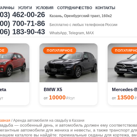
ТАРИФЫ
УСЛУГИ
УСЛОВИЯ
СОТРУДНИЧЕСТВО
КОНТАКТЫ
903) 462-00-26
Казань, Оренбургский тракт, 160к2
00) 700-71-86
Бесплатно с любых телефонов России
906) 183-90-43
WhatsApp, Telegram, MAX
ОЕ
ПОПУЛЯРНОЕ
ПОПУЛЯРН
eta
BMW X5
Mercedes-
10000
13500
от
от
ут
₽/сут
₽
лавная
/
Аренда автомобиля на свадьбу в Казани
вадьба — особенный день, и автомобиль должен ему соответствоват
легантные автомобили для жениха и невесты, а также транспорт для
 нашем каталоге вы найдёте: премиальные седаны для кортежа, в