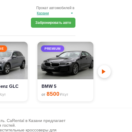
Прокат автомобилей в
Забронировать авто
ОЕ
PREMIUM
PREMIUM
Benz GLC
BMW 5
BMW 6
8500
9000
от
от
/сут
₽/сут
₽/с
ь. CaRental в Казани предлагает
 гостей.
местительные кроссоверы для