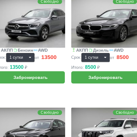
Свободно
Свободно
АКПП
Бензин
AWD
АКПП
Дизель
AWD
13500
8500
₽
₽
от
от
рок:
Срок:
13500
8500
того:
₽
Итого:
₽
MW 7
Toyota Land Cruiser Prado
Свободно
Свободно