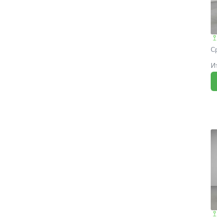
С
И
K