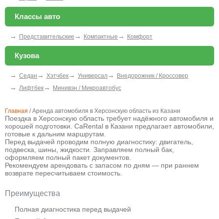
Классы авто
→
→
→
Представительские
Компактные
Комфорт
Кузова
→
→
→
→
Седан
Хэтчбек
Универсал
Внедорожник / Кроссовер
→
→
Лифтбек
Минивэн / Микроавтобус
Главная
/
Аренда автомобиля в Херсонскую область из Казани
Поездка в Херсонскую область требует надёжного автомобиля и
хорошей подготовки. CaRental в Казани предлагает автомобили,
готовые к дальним маршрутам.
Перед выдачей проводим полную диагностику: двигатель,
подвеска, шины, жидкости. Заправляем полный бак,
оформляем полный пакет документов.
Рекомендуем арендовать с запасом по дням — при раннем
возврате пересчитываем стоимость.
Преимущества
Полная диагностика перед выдачей