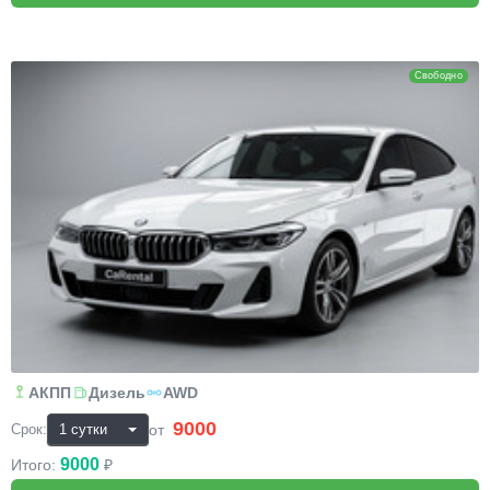
BMW 6
Свободно
АКПП
Дизель
AWD
9000
₽
от
Срок:
9000
Итого:
₽