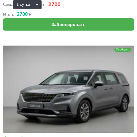
2700
₽
от
Срок:
2700
Итого:
₽
KIA Carnival
Свободно