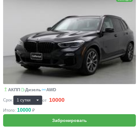
АКПП
Дизель
AWD
10000
₽
от
Срок:
10000
Итого:
₽
Mercedes-Benz GLC