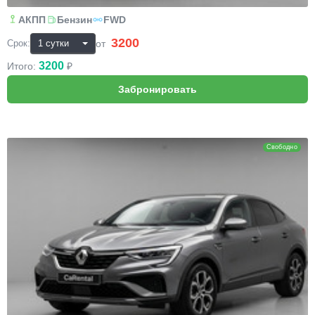
АКПП
Бензин
FWD
3200
₽
от
Срок:
3200
Итого:
₽
Renault Arkana
Свободно