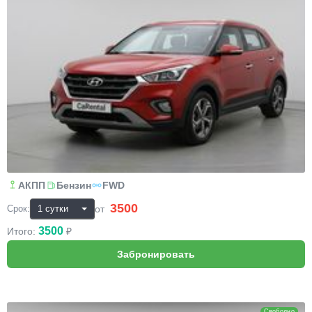
АКПП
Бензин
FWD
3500
₽
от
Срок:
3500
Итого:
₽
BMW X5
Свободно