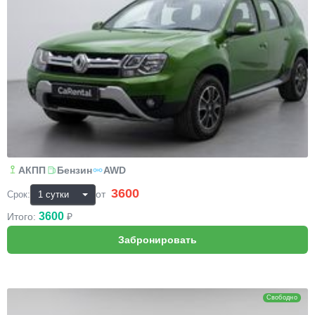
АКПП
Бензин
AWD
3600
₽
от
Срок:
3600
Итого:
₽
Hyundai Creta
Свободно