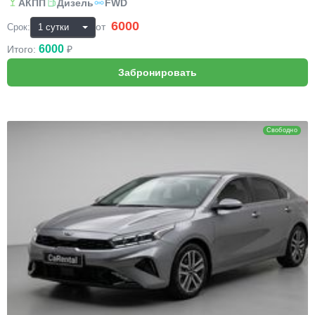
АКПП
Дизель
FWD
6000
₽
от
Срок:
6000
Итого:
₽
KIA Cerato
Свободно