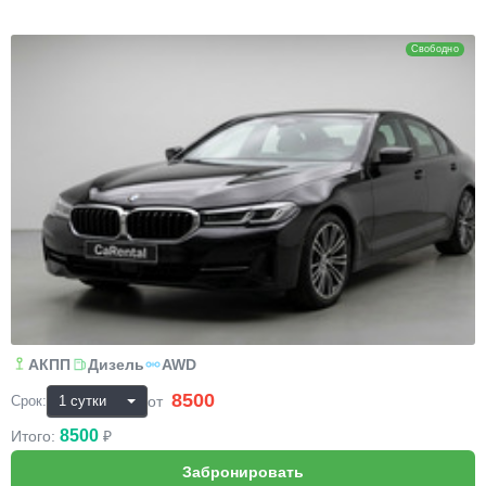
BMW 5
Свободно
АКПП
Дизель
AWD
8500
₽
от
Срок:
8500
Итого:
₽