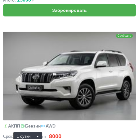
Итого:
₽
Toyota Land Cruiser Prado
Свободно
АКПП
Бензин
AWD
8000
₽
от
Срок: