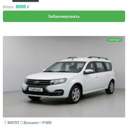
8000
Итого:
₽
Lada Largus
Свободно
МКПП
Бензин
FWD