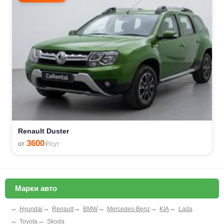
Renault Duster
3600
от
₽/сут
Марки авто
→
→
→
→
→
→
Hyundai
Renault
BMW
Mercedes-Benz
KIA
Lada
→
→
Toyota
Skoda