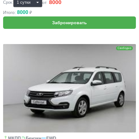
8000
₽
от
Срок:
8000
Итого:
₽
Lada Largus
Свободно
МКПП
Бензин
FWD