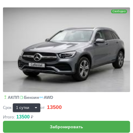
Mercedes-Benz GLC
Свободно
АКПП
Бензин
AWD
13500
₽
от
Срок:
13500
Итого:
₽