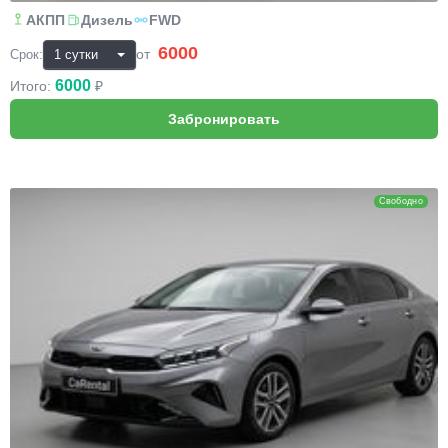
АКПП
Дизель
FWD
6000
₽
от
Срок:
6000
Итого:
₽
KIA Cerato
Свободно