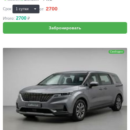
2700
₽
от
Срок:
2700
Итого:
₽
KIA Carnival
Свободно