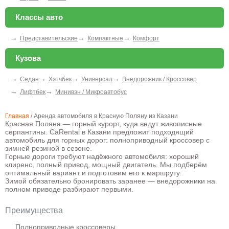
Классы авто
→
→
→
Представительские
Компактные
Комфорт
Кузова
→
→
→
→
Седан
Хэтчбек
Универсал
Внедорожник / Кроссовер
→
→
Лифтбек
Минивэн / Микроавтобус
Главная
/
Аренда автомобиля в Красную Поляну из Казани
Красная Поляна — горный курорт, куда ведут живописные
серпантины. CaRental в Казани предложит подходящий
автомобиль для горных дорог: полноприводный кроссовер с
зимней резиной в сезоне.
Горные дороги требуют надёжного автомобиля: хороший
клиренс, полный привод, мощный двигатель. Мы подберём
оптимальный вариант и подготовим его к маршруту.
Зимой обязательно бронировать заранее — внедорожники на
полном приводе разбирают первыми.
Преимущества
Полноприводные кроссоверы