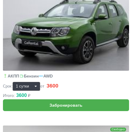
АКПП
Бензин
AWD
3600
₽
от
Срок:
3600
Итого:
₽
Hyundai Creta
Свободно