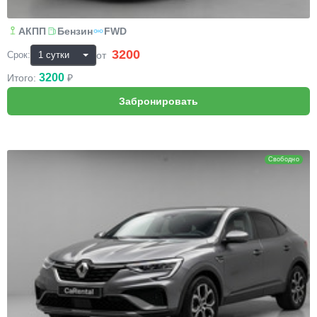
АКПП
Бензин
FWD
3200
₽
от
Срок:
3200
Итого:
₽
Renault Arkana
Свободно