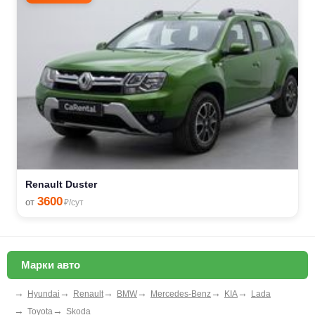
Renault Duster
3600
от
₽/сут
Марки авто
→
→
→
→
→
→
Hyundai
Renault
BMW
Mercedes-Benz
KIA
Lada
→
→
Toyota
Skoda