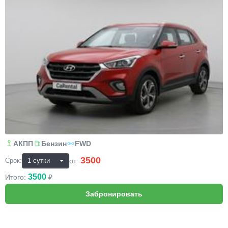
АКПП
Бензин
FWD
3500
₽
от
Срок:
3500
Итого:
₽
BMW X5