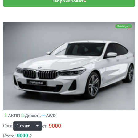
BMW 6
Свободно
АКПП
Дизель
AWD
9000
₽
от
Срок:
9000
Итого:
₽