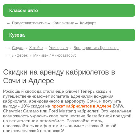
Классы авто
→
→
→
Представительские
Компактные
Комфорт
Кузова
→
→
→
→
Седан
Хэтчбек
Универсал
Внедорожник / Кроссовер
→
→
Лифтбек
Минивэн / Микроавтобус
Cкидки на аренду кабриолетов в
Сочи и Адлере
Роскошь и свобода стали ещё ближе! Теперь каждый
путешественник может испытать адреналин вождения
кабриолета, арендованного в аэропорту Сочи, и получить
выгоду - 10% скидки на
прокат кабриолетов в Адлере
BMW,
Chevrolet Camaro или Ford Mustang кабриолет! Это идеальная
возможность украсить свое путешествие беззаботной поездкой
на великолепном автомобиле. Развивайте стиль,
наслаждайтесь комфортом и экономьте с каждой новой
приключенческой остановкой!