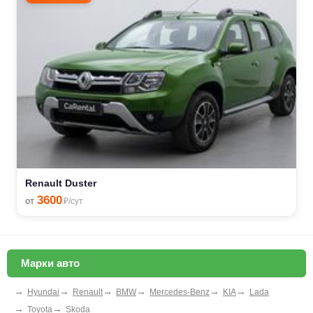
Renault Duster
3600
от
₽/сут
Марки авто
→
→
→
→
→
→
Hyundai
Renault
BMW
Mercedes-Benz
KIA
Lada
→
→
Toyota
Skoda