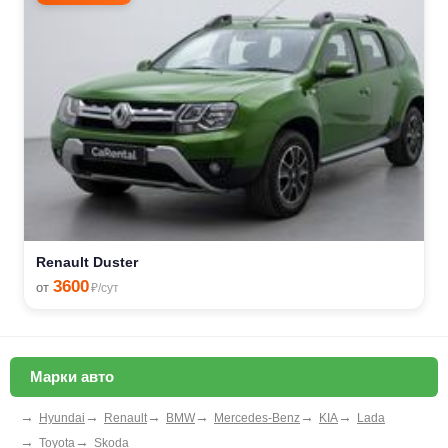
Renault Duster
3600
от
₽/сут
Марки авто
→
→
→
→
→
→
Hyundai
Renault
BMW
Mercedes-Benz
KIA
Lada
→
→
Toyota
Skoda