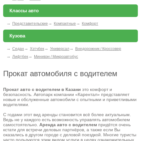
Классы авто
→
→
→
Представительские
Компактные
Комфорт
Кузова
→
→
→
→
Седан
Хэтчбек
Универсал
Внедорожник / Кроссовер
→
→
Лифтбек
Минивэн / Микроавтобус
Прокат автомобиля с водителем
Прокат авто с водителем в Казани
это комфорт и
безопасность. Автопарк компании «Карентал» представляет
новые и обслуженные автомобили с опытными и приветливыми
водителями.
С годами этот вид аренды становится всё более актуальным.
Ведь не у каждого есть возможность управлять автомобилем
самостоятельно.
Аренда авто с водителем
придётся очень
кстати для встречи деловых партнёров, а также если Вы
оказались в другом городе с деловой поездкой. Многие туристы
часто пользуются этим видом услуги в целях ознакомительных