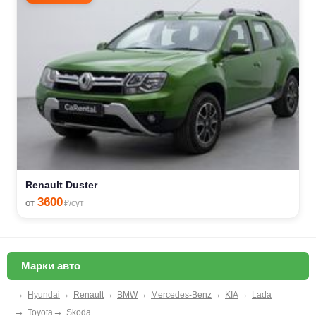
Renault Duster
3600
от
₽/сут
Марки авто
→
→
→
→
→
→
Hyundai
Renault
BMW
Mercedes-Benz
KIA
Lada
→
→
Toyota
Skoda