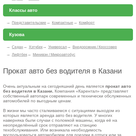
Классы авто
→
→
→
Представительские
Компактные
Комфорт
Кузова
→
→
→
→
Седан
Хэтчбек
Универсал
Внедорожник / Кроссовер
→
→
Лифтбек
Минивэн / Микроавтобус
Прокат авто без водителя в Казани
Очень актуальным на сегодняшний день является
прокат авто
без водителя в Казани.
Компания «Карентал» представляет
собственный автопарк современных и технически обслуженных
автомобилей по выгодным ценам.
В жизни мы часто сталкиваемся с ситуациями выходом из
которых является аренда авто без водителя. У многих
наверняка были случаи с поломкой машины, когда её на
неопределённый срок отправляют на станцию
техобслуживания. Или возникала необходимость
воспользоваться автомобилем для поездки в отпуск или за