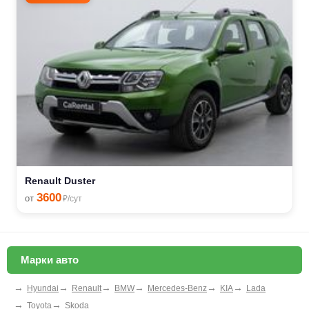
Renault Duster
3600
от
₽/сут
Марки авто
→
→
→
→
→
→
Hyundai
Renault
BMW
Mercedes-Benz
KIA
Lada
→
→
Toyota
Skoda