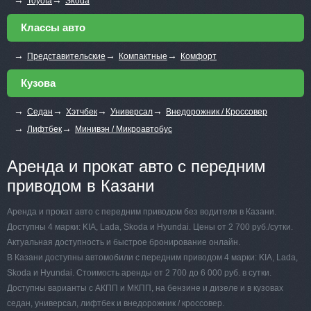
Toyota
Skoda
Классы авто
→
→
→
Представительские
Компактные
Комфорт
Кузова
→
→
→
→
Седан
Хэтчбек
Универсал
Внедорожник / Кроссовер
→
→
Лифтбек
Минивэн / Микроавтобус
Аренда и прокат авто с передним
приводом в Казани
Аренда и прокат авто с передним приводом без водителя в Казани.
Доступны 4 марки: KIA, Lada, Skoda и Hyundai. Цены от 2 700 руб./сутки.
Актуальная доступность и быстрое бронирование онлайн.
В Казани доступны автомобили с передним приводом 4 марки: KIA, Lada,
Skoda и Hyundai. Стоимость аренды от 2 700 до 6 000 руб. в сутки.
Доступны варианты с АКПП и МКПП, на бензине и дизеле и в кузовах
седан, универсал, лифтбек и внедорожник / кроссовер.