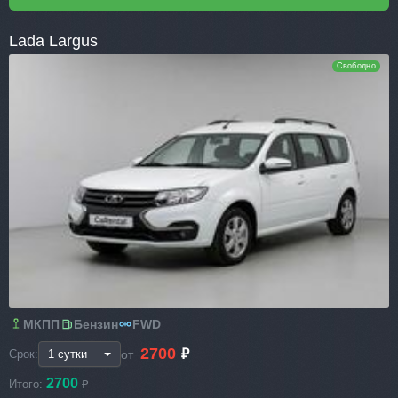
Lada Largus
Свободно
МКПП
Бензин
FWD
2700
₽
от
Срок:
2700
Итого:
₽