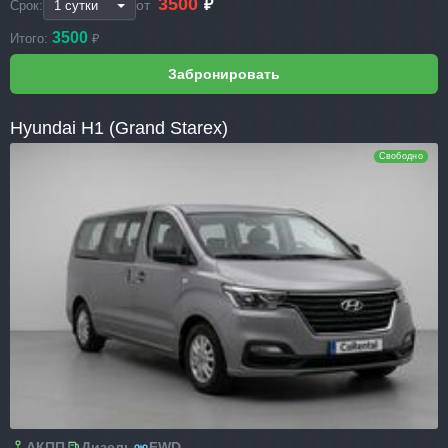
3500
₽
от
Срок:
3500
Итого:
₽
Hyundai H1 (Grand Starex)
Свободно
АКПП
Дизель
FWD