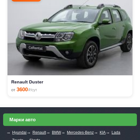
Renault Duster
3600
от
₽/сут
Марки авто
→
→
→
→
→
→
Hyundai
Renault
BMW
Mercedes-Benz
KIA
Lada
→
→