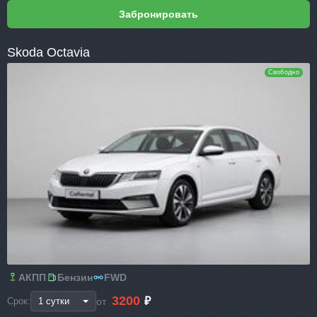
Skoda Octavia
Свободно
АКПП
Бензин
FWD
3200
₽
от
Срок: