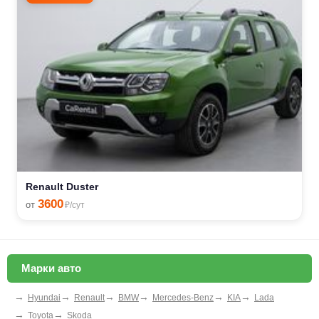
Renault Duster
3600
от
₽/сут
Марки авто
→
→
→
→
→
→
Hyundai
Renault
BMW
Mercedes-Benz
KIA
Lada
→
→
Toyota
Skoda