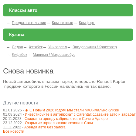
Классы авто
→
→
→
Представительские
Компактные
Комфорт
Кузова
→
→
→
→
Седан
Хэтчбек
Универсал
Внедорожник / Кроссовер
→
→
Лифтбек
Минивэн / Микроавтобус
Снова новинка
Новый автомобиль в нашем парке, теперь это Renault Kaptur
продажи которого в России началались не так давно.
Другие новости
01.01.2026 -
🎄 С Новым 2026 годом! Мы стали MAXимально ближе
01.08.2024 -
Инвестируйте в автопрокат с Carental: сдавайте авто и зараба
20.11.2023 -
Cкидки на аренду кабриолетов в Сочи и Адлере
23.12.2022 -
Открытие горнолыжного сезона в Сочи
11.11.2022 -
Аренда авто без залога
Все новости