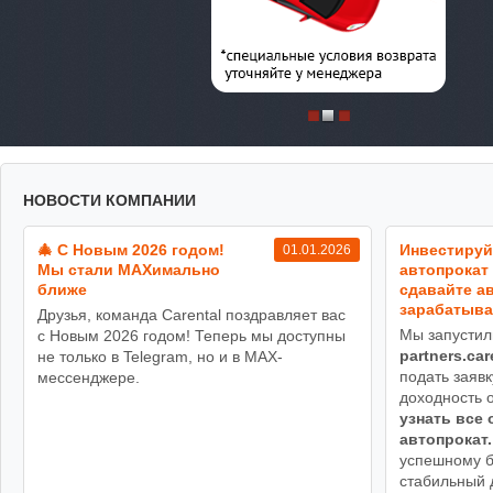
НОВОСТИ КОМПАНИИ
🎄 С Новым 2026 годом!
Инвестируй
01.01.2026
Мы стали MAXимально
автопрокат 
ближе
сдавайте ав
зарабатыва
Друзья, команда Carental поздравляет вас
Мы запустил
с Новым 2026 годом! Теперь мы доступны
partners.car
не только в Telegram, но и в MAX-
подать заявк
мессенджере.
доходность 
узнать все 
автопрокат.
успешному б
стабильный 