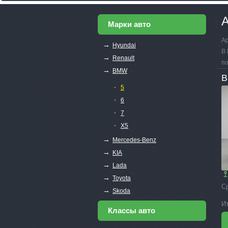
А
Марки авто
Ар
→
Hyundai
В 
→
Renault
по
→
BMW
B
∙
5
∙
6
∙
7
∙
X5
→
Mercedes-Benz
→
KIA
→
Lada
→
Toyota
С
→
Skoda
И
Классы авто