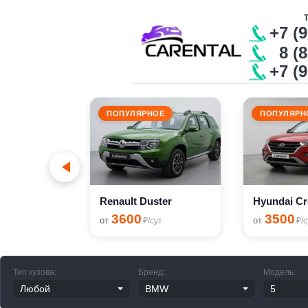
+7 (
8 (8
+7 (
ПОПУЛЯРНОЕ
ПОПУЛЯРН
Renault Sandero Stepway
сут
Renault Duster
Hyundai Cr
3600
3500
от
от
₽/сут
₽/с
Тип кузова:
Бренд:
Модель: