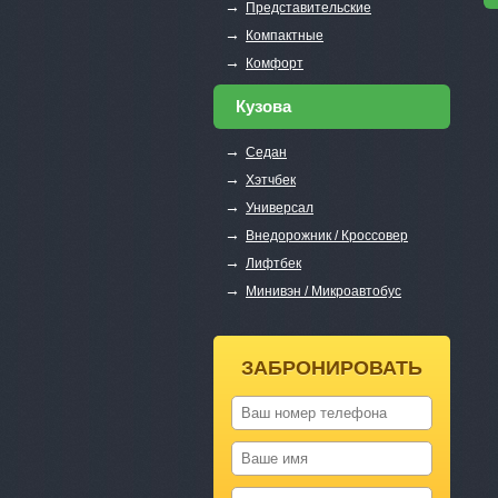
→
Представительские
→
Компактные
→
Комфорт
Кузова
→
Седан
→
Хэтчбек
→
Универсал
→
Внедорожник / Кроссовер
→
Лифтбек
→
Минивэн / Микроавтобус
ЗАБРОНИРОВАТЬ