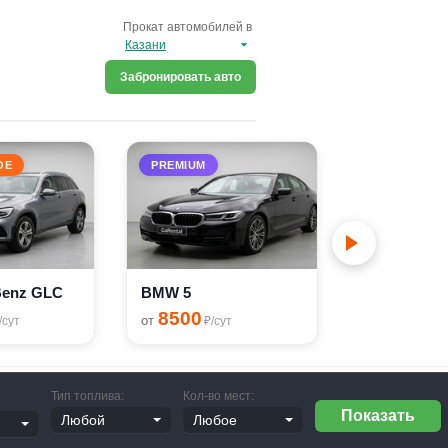
Прокат автомобилей в
Забронировать авто
ОЕ
PREMIUM
PREMIUM
BMW 6
9000
от
₽/с
Benz GLC
BMW 5
8500
от
/сут
₽/сут
Тип топлива:
Кол-во мест: