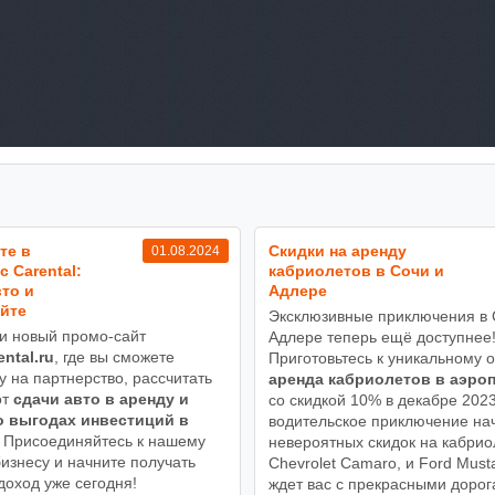
те в
Cкидки на аренду
01.08.2024
с Carental:
кабриолетов в Сочи и
то и
Адлере
йте
Эксклюзивные приключения в 
и новый промо-сайт
Адлере теперь ещё доступнее
ental.ru
, где вы сможете
Приготовьтесь к уникальному о
у на партнерство, рассчитать
аренда кабриолетов в аэро
от
сдачи авто в аренду и
со скидкой 10% в декабре 202
о выгодах инвестиций в
водительское приключение на
Присоединяйтесь к нашему
невероятных скидок на кабри
изнесу и начните получать
Chevrolet Camaro, и Ford Must
доход уже сегодня!
ждет вас с прекрасными дорог