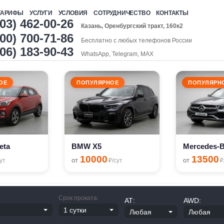
ТАРИФЫ
УСЛУГИ
УСЛОВИЯ
СОТРУДНИЧЕСТВО
КОНТАКТЫ
903) 462-00-26
Казань, Оренбургский тракт, 160к2
00) 700-71-86
Бесплатно с любых телефонов России
906) 183-90-43
WhatsApp, Telegram, MAX
ОЕ
ПОПУЛЯРНОЕ
ПОПУЛЯРН
eta
BMW X5
Mercedes-
10000
13500
от
от
ут
₽/сут
₽
Срок проката:
АТ:
AWD: