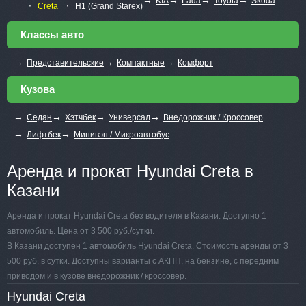
KIA
Lada
Toyota
Skoda
∙
∙
Creta
H1 (Grand Starex)
Классы авто
→
→
→
Представительские
Компактные
Комфорт
Кузова
→
→
→
→
Седан
Хэтчбек
Универсал
Внедорожник / Кроссовер
→
→
Лифтбек
Минивэн / Микроавтобус
Аренда и прокат Hyundai Creta в
Казани
Аренда и прокат Hyundai Creta без водителя в Казани. Доступно 1
автомобиль. Цена от 3 500 руб./сутки.
В Казани доступен 1 автомобиль Hyundai Creta. Стоимость аренды от 3
500 руб. в сутки. Доступны варианты с АКПП, на бензине, с передним
приводом и в кузове внедорожник / кроссовер.
Hyundai Creta