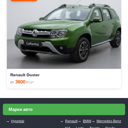
Renault Duster
3600
от
₽/сут
Марки авто
→
→
→
→
Hyundai
Renault
BMW
Mercedes-Benz
→
→
→
→